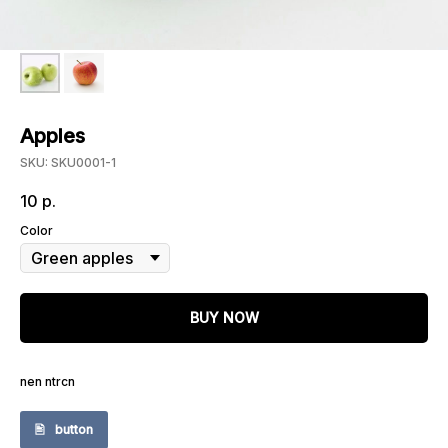
Apples
SKU:
SKU0001-1
10
р.
Color
BUY NOW
nen ntrcn
button